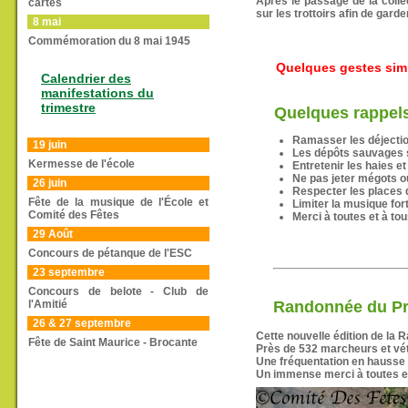
Après le passage de la colle
cartes
sur les trottoirs afin de gar
8 mai
Commémoration du 8 mai 1945
Quelques gestes simp
Calendrier des
manifestations du
trimestre
Quelques rappels
Ramasser les déjecti
19 juin
Les dépôts sauvages s
Kermesse de l'école
Entretenir les haies e
Ne pas jeter mégots o
26 juin
Respecter les places 
Fête de la musique de l'École et
Limiter la musique fort
Comité des Fêtes
Merci à toutes et à to
29 Août
Concours de pétanque de l'ESC
23 septembre
Concours de belote - Club de
l'Amitié
Randonnée du P
26 & 27 septembre
Cette nouvelle édition de la 
Fête de Saint Maurice - Brocante
Près de 532 marcheurs et vété
Une fréquentation en hausse
Un immense merci à toutes e