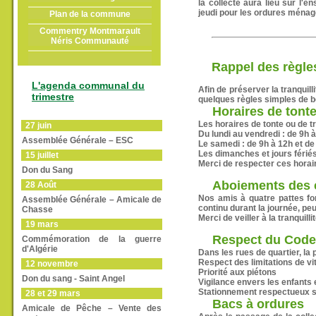
la collecte aura lieu sur l'
jeudi pour les ordures ménag
Plan de la commune
Commentry Montmarault
Néris Communauté
Rappel des règle
L'agenda communal du
Afin de préserver la tranquil
trimestre
quelques règles simples de b
Horaires de tont
Les horaires de tonte ou de 
27 juin
Du lundi au vendredi : de 9h 
Assemblée Générale – ESC
Le samedi : de 9h à 12h et de
Les dimanches et jours fériés
15 juillet
Merci de respecter ces horair
Don du Sang
Aboiements des 
28 Août
Nos amis à quatre pattes fo
Assemblée Générale – Amicale de
continu durant la journée, pe
Chasse
Merci de veiller à la tranquilli
19 mars
Respect du Code
Commémoration de la guerre
d'Algérie
Dans les rues de quartier, la 
Respect des limitations de v
12 novembre
Priorité aux piétons
Don du sang - Saint Angel
Vigilance envers les enfants 
Stationnement respectueux sa
28 et 29 mars
Bacs à ordures
Amicale de Pêche – Vente des